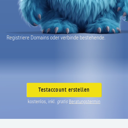
08004003055
Registriere Domains oder verbinde bestehende.
Testaccount
erstellen
kostenlos, inkl.
gratis
Beratungstermin