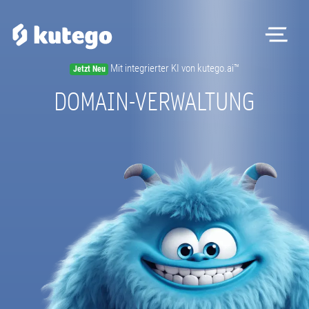
Me
Mit integrierter KI von kutego.ai™
Jetzt Neu
Software
DOMAIN-VERWALTUNG
Hardware
Preise
Kontakt
Magazin
Registrieren
Beratungstermin