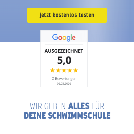
jetzt kostenlos testen
ALLES
WIR GEBEN
FÜR
DEINE SCHWIMMSCHULE