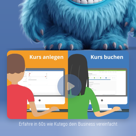
08
Erfahre in 60s wie Kutego dein Business vereinfacht