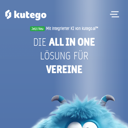
Me
Mit integrierter KI von kutego.ai™
Jetzt Neu
ALL IN ONE
DIE
LÖSUNG
FÜR
VEREINE