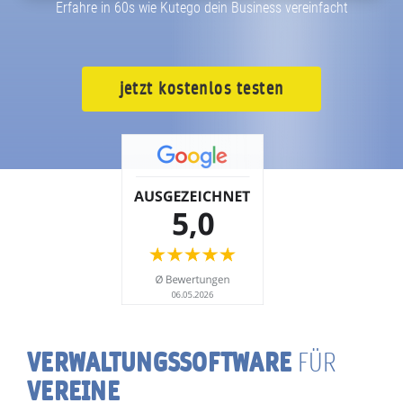
Erfahre in 60s wie Kutego dein Business vereinfacht
jetzt kostenlos testen
VERWALTUNGS­SOFTWARE
FÜR
VEREINE