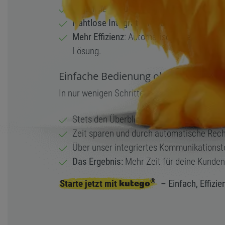
Organisiere
mühelos
deine Kurse und Te
Nahtlose Integration in deine Webseite
: 
Mehr Effizienz
: Automatische Rechnungss
Lösung.
Einfache Bedienung ohne Vorkennt
In nur wenigen Schritten kannst du:
Stets den Überblick über deine Teilnehm
Zeit sparen und durch automatische Rechn
Über unser integriertes Kommunikationst
Das Ergebnis:
Mehr Zeit für deine Kunden
®
Starte jetzt mit
kutego
– Einfach, Effizien