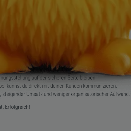
ganz ohne IT-Kenntnisse
rmine –
.
Präsentiere dein Angebot professionell und biete deinen Kund
tellung, Zahlungsabwicklung, Teilnehmermanangement und K
nisse
er und deine Buchungen behalten
ungsstellung auf der sicheren Seite bleiben
ool kannst du direkt mit deinen Kunden kommunizieren.
, steigender Umsatz und weniger organisatorischer Aufwand.
t, Erfolgreich!