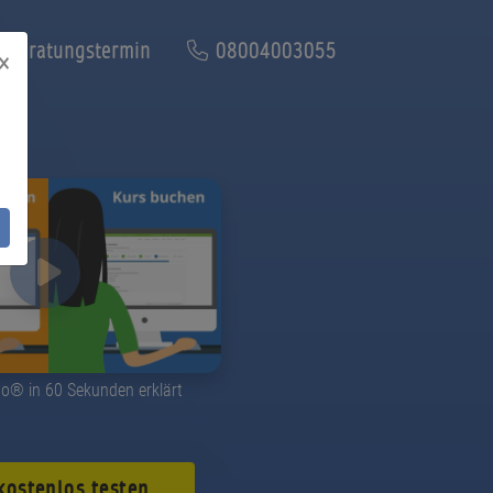
Beratungstermin
08004003055
×
go® in 60 Sekunden erklärt
 kostenlos testen