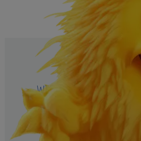
ERLEICHTERN
WIR
D
DIE PERF
ENTDECKE
Mit
wirst du in nur 5 einfac
®
kutego