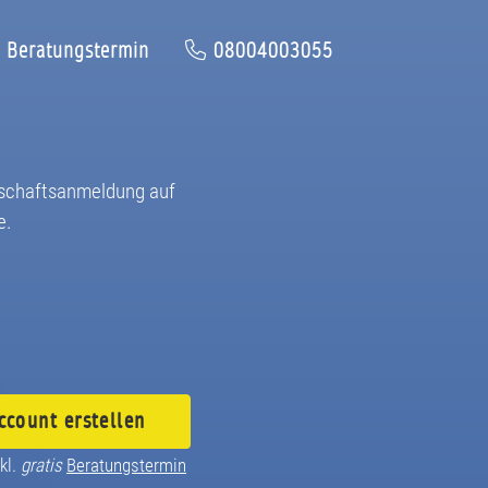
Beratungstermin
08004003055
dschaftsanmeldung auf
e.
ccount
erstellen
kl.
gratis
Beratungstermin