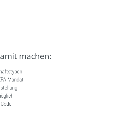
damit machen:
haftstypen
EPA-Mandat
stellung
öglich
R-Code