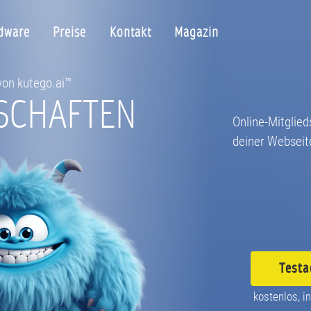
dware
Preise
Kontakt
Magazin
 von kutego.ai™
SCHAFTEN
Online-Mitglie
deiner Webseit
Testa
kostenlos, in