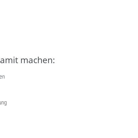
damit machen:
en
ung