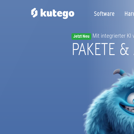
Software
Har
Mit integrierter KI
Jetzt Neu
PAKETE &