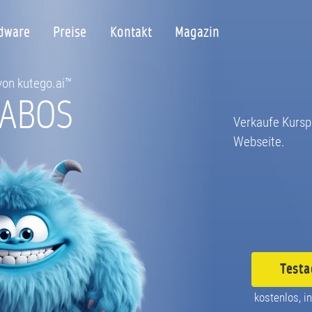
dware
Preise
Kontakt
Magazin
 von kutego.ai™
 ABOS
Verkaufe Kursp
Webseite.
Testa
kostenlos, in