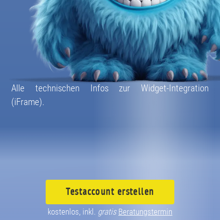
08004003055
Alle technischen Infos zur Widget-Integration
(iFrame).
Testaccount
erstellen
kostenlos, inkl.
gratis
Beratungstermin