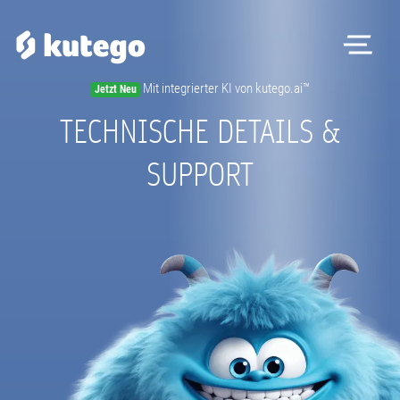
Me
Mit integrierter KI von kutego.ai™
Jetzt Neu
Software
TECHNISCHE DETAILS &
Hardware
SUPPORT
Preise
Kontakt
Magazin
Registrieren
Beratungstermin