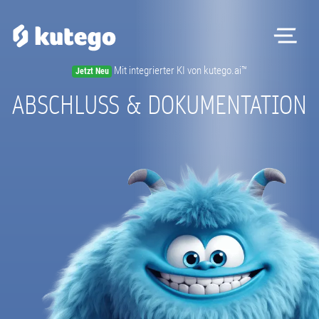
Me
Mit integrierter KI von kutego.ai™
Jetzt Neu
ABSCHLUSS & DOKUMENTATION
Pr
Kon
Magaz
Registri
Beratungs