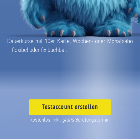
08004003055
Dauerkurse mit 10er Karte, Wochen- oder Monatsabo
– flexibel oder fix buchbar.
Testaccount
erstellen
kostenlos, inkl.
gratis
Beratungstermin