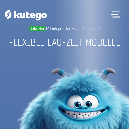
Me
Mit integrierter KI von kutego.ai™
Jetzt Neu
Softwa
FLEXIBLE LAUFZEIT-MODELLE
Hardwar
Preise
Kontakt
Magazin
Registrieren
Beratungstermin