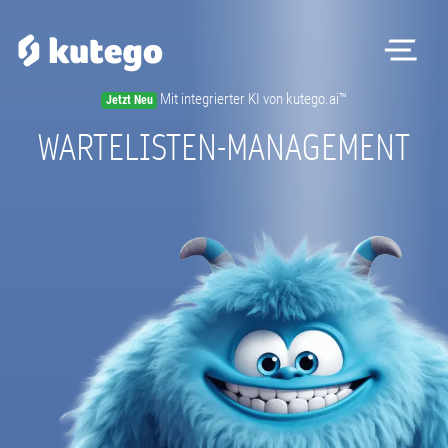
Me
Mit integrierter KI von kutego.ai™
Jetzt Neu
Software
WARTELISTEN-MANAGEMENT
Hardware
Preise
Kontakt
Magazin
Registrieren
Beratungstermin