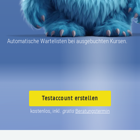
08004003055
Automatische Wartelisten bei ausgebuchten Kursen.
Testaccount
erstellen
kostenlos, inkl.
gratis
Beratungstermin