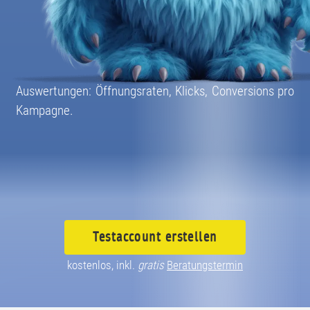
08004003055
Auswertungen: Öffnungsraten, Klicks, Conversions pro
Kampagne.
Testaccount
erstellen
kostenlos, inkl.
gratis
Beratungstermin