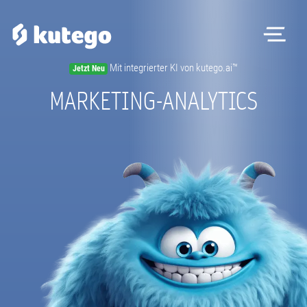
Me
Mit integrierter KI von kutego.ai™
Jetzt Neu
Software
MARKETING-ANALYTICS
Hardware
Preise
Kontakt
Magazin
Registrieren
Beratungstermin