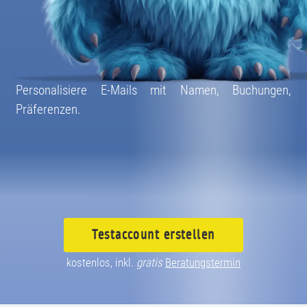
08004003055
Personalisiere E-Mails mit Namen, Buchungen,
Präferenzen.
Testaccount
erstellen
kostenlos, inkl.
gratis
Beratungstermin