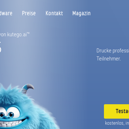
dware
Preise
Kontakt
Magazin
 von kutego.ai™
S
Drucke profess
Teilnehmer.
Testa
kostenlos, in