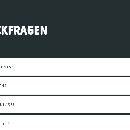
CKFRAGEN
VENTS?
EN?
INLASS?
IST?