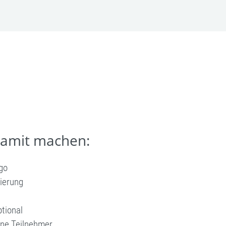
damit machen:
go
ierung
tional
elne Teilnehmer