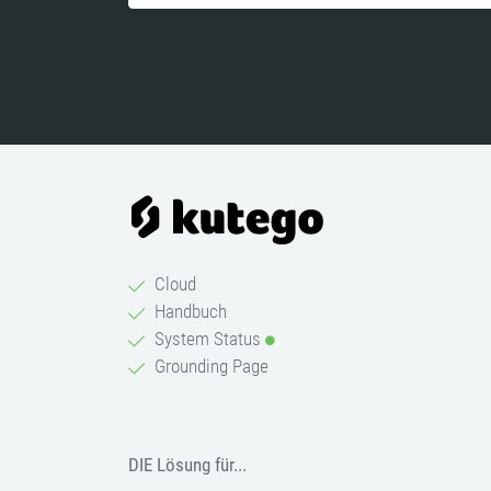
Cloud
Handbuch
System Status
Grounding Page
DIE Lösung für...