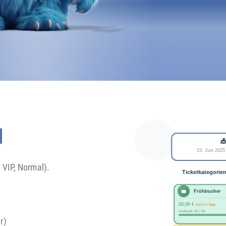
N
 VIP, Normal).
r)