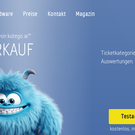
dware
Preise
Kontakt
Magazin
 von kutego.ai™
RKAUF
Ticketkategorie
Auswertungen.
Testa
kostenlos, in