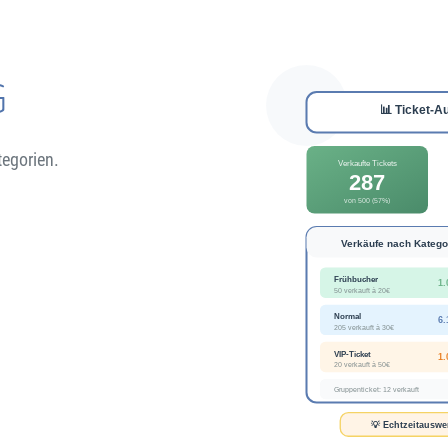
G
tegorien.