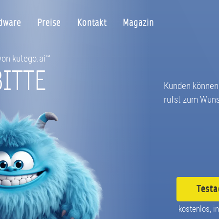
dware
Preise
Kontakt
Magazin
 von kutego.ai™
ITTE
Kunden können 
rufst zum Wuns
Testa
kostenlos, in