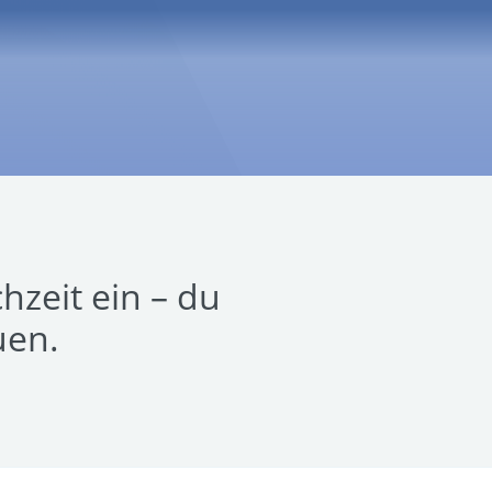
zeit ein – du
uen.