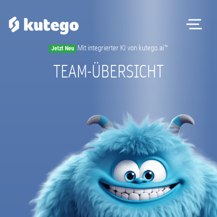
Me
Mit integrierter KI von kutego.ai™
Jetzt Neu
Software
TEAM-ÜBERSICHT
Hardware
Preise
Kontakt
Magazin
Registrieren
Beratungstermin