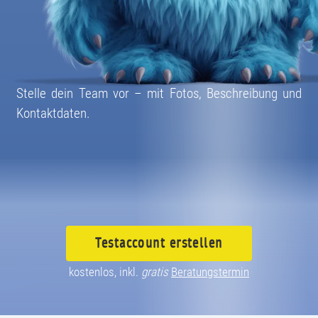
08004003055
Stelle dein Team vor – mit Fotos, Beschreibung und
Kontaktdaten.
Testaccount
erstellen
kostenlos, inkl.
gratis
Beratungstermin