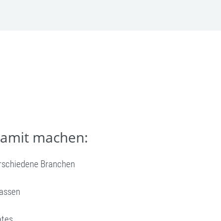
damit machen:
erschiedene Branchen
passen
ates