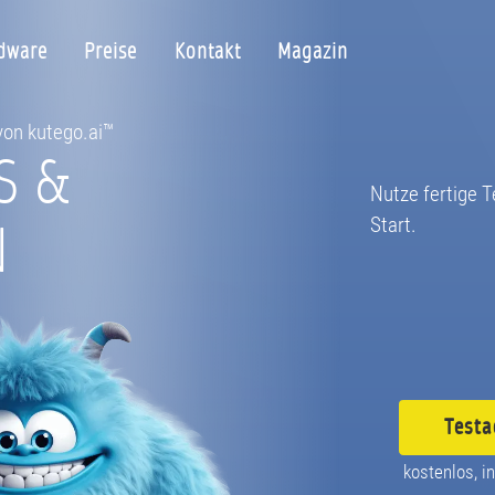
dware
Preise
Kontakt
Magazin
 von kutego.ai™
S &
Nutze fertige T
N
Start.
Testa
kostenlos, in