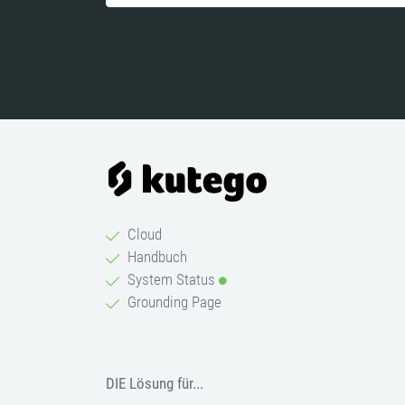
Cloud
Handbuch
System Status
Grounding Page
DIE Lösung für...