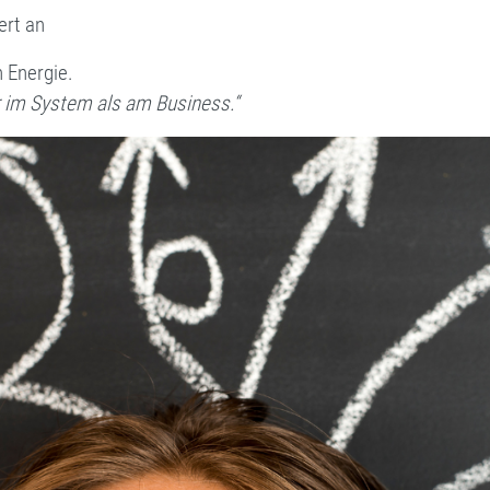
ert an
h Energie.
r im System als am Business.“