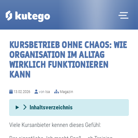
Me
KURSBETRIEB OHNE CHAOS: WIE
ORGANISATION IM ALLTAG
WIRKLICH FUNKTIONIEREN
P
KANN
Ko
13.02.2026
von
Isa
Magazin
Maga
Inhaltsverzeichnis
Registr
Viele Kursanbieter kennen dieses Gefühl:
Beratung