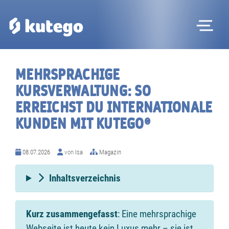
Me
MEHRSPRACHIGE
KURSVERWALTUNG: SO
ERREICHST DU INTERNATIONALE
KUNDEN MIT KUTEGO®
08.07.2026
von
Isa
Magazin
Inhaltsverzeichnis
Kurz zusammengefasst
: Eine mehrsprachige
Webseite ist heute kein Luxus mehr – sie ist