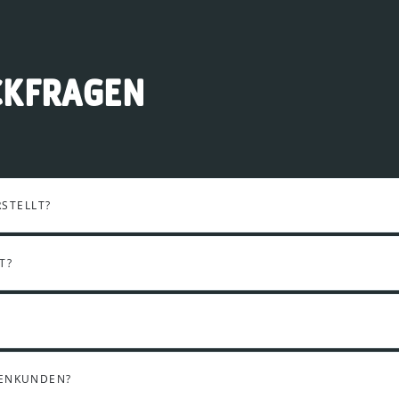
CKFRAGEN
STELLT?
T?
MENKUNDEN?