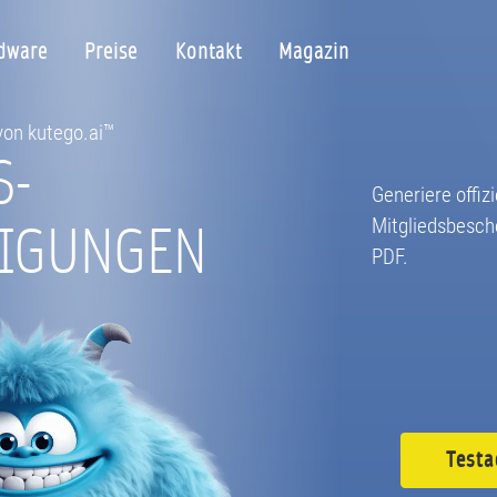
dware
Preise
Kontakt
Magazin
 von kutego.ai™
S-
Generiere offizi
NIGUNGEN
Mitgliedsbesch
PDF.
Testa