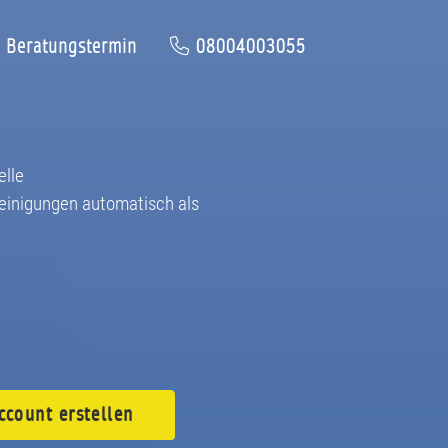
Beratungstermin
08004003055
elle
einigungen automatisch als
ccount
erstellen