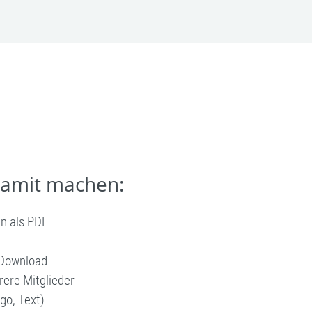
damit machen:
en als PDF
 Download
ere Mitglieder
go, Text)