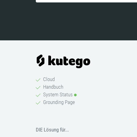
Cloud
Handbuch
System Status
Grounding Page
DIE Lösung für...