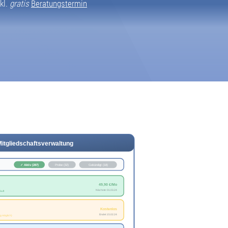
kl.
gratis
Beratungstermin