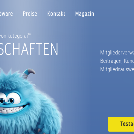
dware
Preise
Kontakt
Magazin
 von kutego.ai™
SCHAFTEN
Mitgliederverw
Beiträgen, Kün
Mitgliedsauswe
Testa