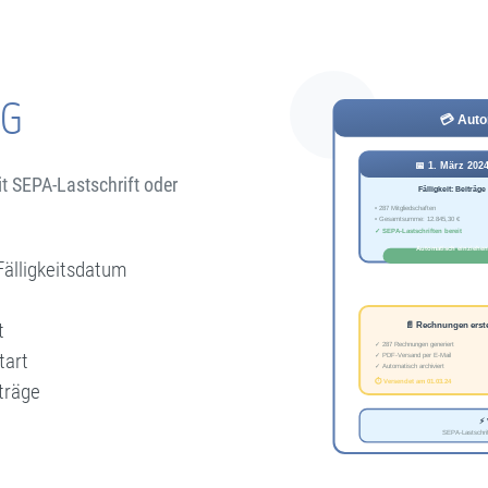
NG
t SEPA-Lastschrift oder
älligkeitsdatum
t
tart
träge