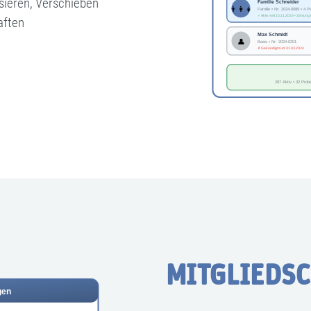
sieren, Verschieben
aften
MITGLIEDS