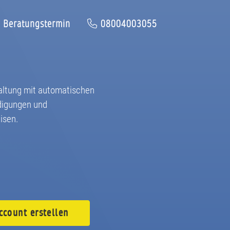
Beratungstermin
08004003055
altung mit automatischen
digungen und
isen.
ccount
erstellen