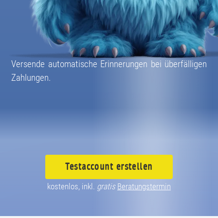
08004003055
Versende automatische Erinnerungen bei überfälligen
Zahlungen.
Testaccount
erstellen
kostenlos, inkl.
gratis
Beratungstermin