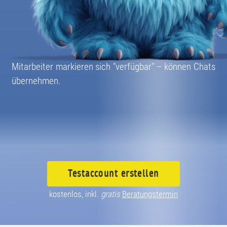
08004003055
Mitarbeiter markieren sich "verfügbar" – können Chats
übernehmen.
Testaccount
erstellen
kostenlos, inkl.
gratis
Beratungstermin