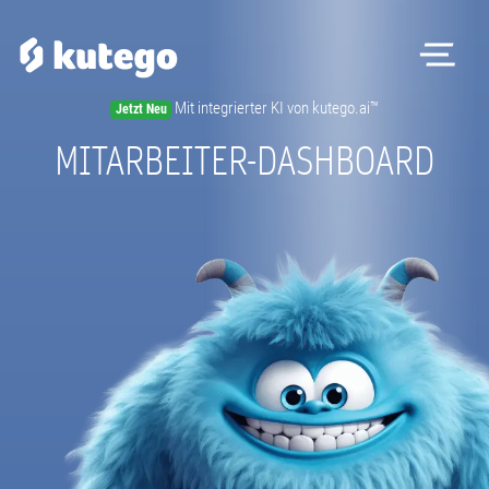
Me
Mit integrierter KI von kutego.ai™
Jetzt Neu
Software
MITARBEITER-DASHBOARD
Hardware
Preise
Kontakt
Magazin
Registrieren
Beratungstermin