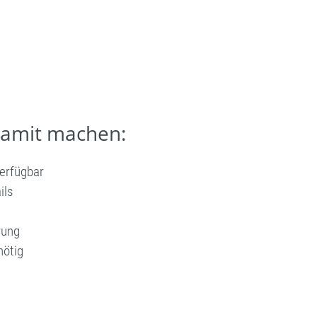
damit machen:
verfügbar
ils
rung
nötig