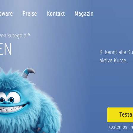
dware
Preise
Kontakt
Magazin
 von kutego.ai™
EN
KI kennt alle K
aktive Kurse.
Testa
kostenlos, in