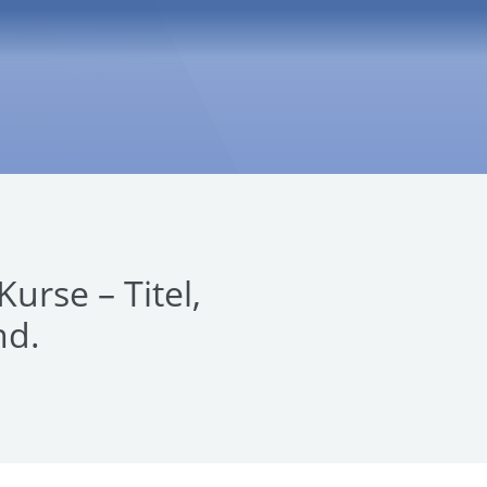
urse – Titel,
nd.