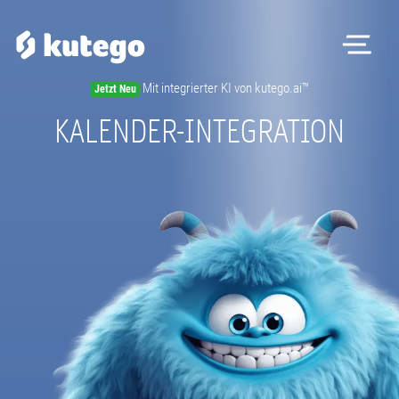
Me
Mit integrierter KI von kutego.ai™
Jetzt Neu
Software
KALENDER-INTEGRATION
Hardware
Preise
Kontakt
Magazin
Registrieren
Beratungstermin