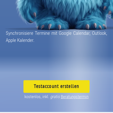
08004003055
Synchronisiere Termine mit Google Calendar, Outlook,
Apple Kalender.
Testaccount
erstellen
kostenlos, inkl.
gratis
Beratungstermin