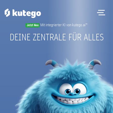
Me
Mit integrierter KI von kutego.ai™
Jetzt Neu
DEINE ZENTRALE FÜR ALLES