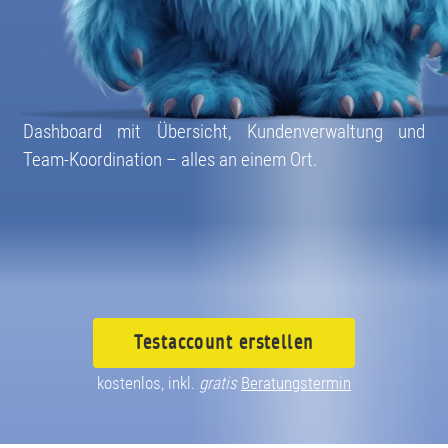
Dashboard mit Übersicht, Kundenverwaltung und
Team-Koordination – alles an einem Ort.
Testaccount
erstellen
kostenlos, inkl.
gratis
Beratungstermin