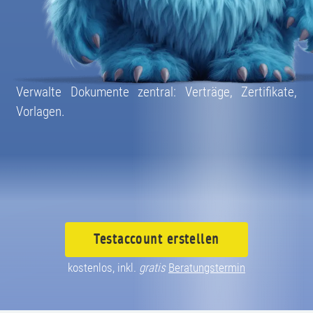
08004003055
Verwalte Dokumente zentral: Verträge, Zertifikate,
Vorlagen.
Testaccount
erstellen
kostenlos, inkl.
gratis
Beratungstermin